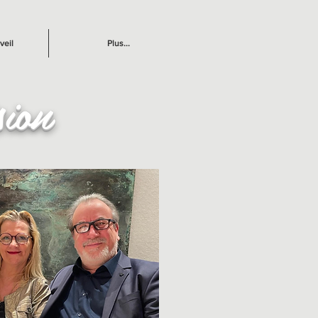
veil
Plus...
sion