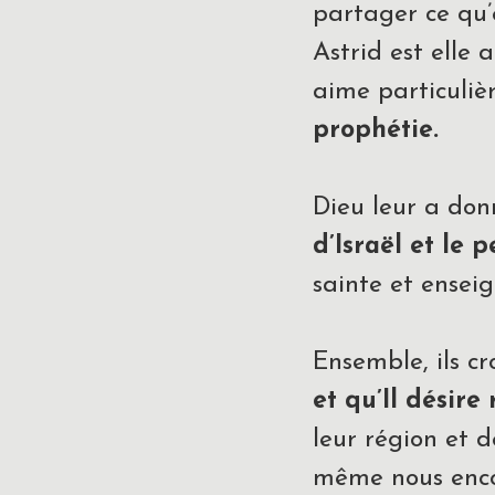
partager ce qu’e
Astrid est elle 
aime particuliè
prophétie.
Dieu leur a don
d’Israël et le p
sainte et ensei
Ensemble, ils c
et qu’Il désire
leur région et d
même nous enco