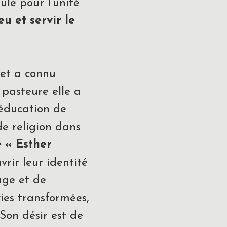
le pour l’unité
u et servir le
 et a connu
 pasteure elle a
’éducation de
de religion dans
e « Esther
ir leur identité
age et de
ies transformées,
Son désir est de