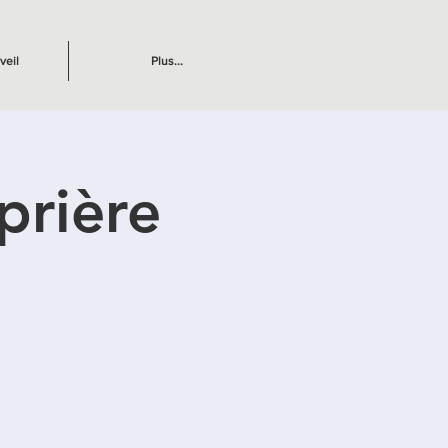
veil
Plus...
prière