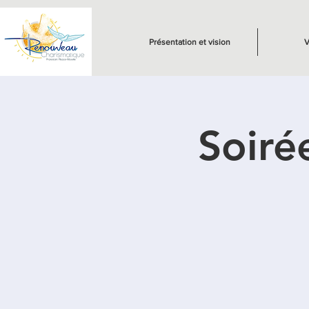
Présentation et vision
V
Soiré