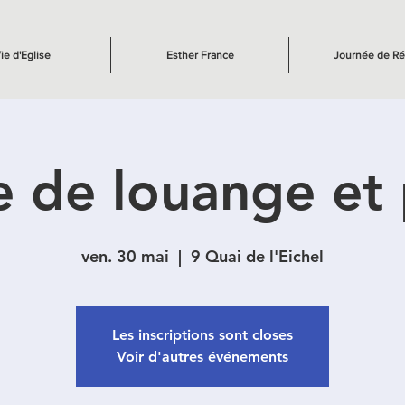
ie d'Eglise
Esther France
Journée de Ré
e de louange et 
ven. 30 mai
  |  
9 Quai de l'Eichel
Les inscriptions sont closes
Voir d'autres événements