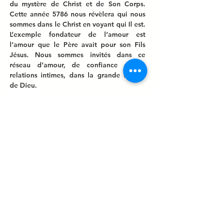
du mystère de Christ et de Son Corps. 
Cette année 5786 nous révèlera qui nous 
sommes dans le Christ en voyant qui Il est. 
L’exemple fondateur de l’amour est 
l’amour que le Père avait pour son Fils 
Jésus. Nous sommes invités dans ce 
réseau d’amour, de confiance et de 
relations intimes, dans la grande famille 
de Dieu.
Attendons-nous alors que nous sommes 
sous un ciel ouvert, à voir les mystères de 
Son Royaume. Nous sommes invités à 
entrer dans la Présence du Grand 
Souverain Sacrificateur afin d’être 
transformés à son image. « Tel Il est, tels 
nous sommes aussi dans ce monde: c'est 
en cela que l'amour est…
Afficher plus