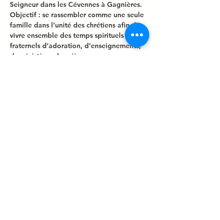
Seigneur dans les Cévennes à Gagnières.
Objectif : se rassembler comme une seule 
famille dans l’unité des chrétiens afin de 
vivre ensemble des temps spirituels et 
fraternels d’adoration, d’enseignements, 
de ministères de prière.
Le thème retenu : « Je leur ai donné la 
gloire que tu m’as
donnée, afin qu’ils soient un, comme toi 
et moi nous sommes
un, moi en eux et toi en moi. » (Jean 
17:22).
Afficher plus
Partager cet événement