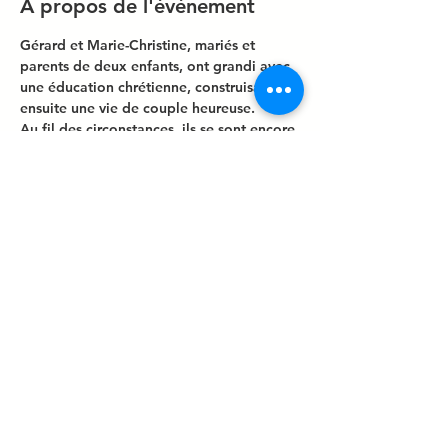
À propos de l'événement
Gérard et Marie-Christine, mariés et 
parents de deux enfants, ont grandi avec 
une éducation chrétienne, construisant 
ensuite une vie de couple heureuse.
Au fil des circonstances, ils se sont encore 
rapprochés de Dieu. Suite à un 
évènement tragique où ils ont 
expérimenté la puissance de la prière et 
du pardon.
Ils ont à cœur de partager leur 
témoignage pour révéler le poids du non-
pardon et la puissance libératrice du 
pardon dans la vie.
Partager cet événement