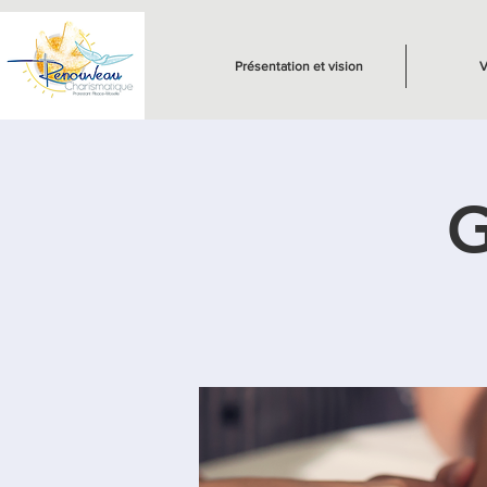
Présentation et vision
V
G