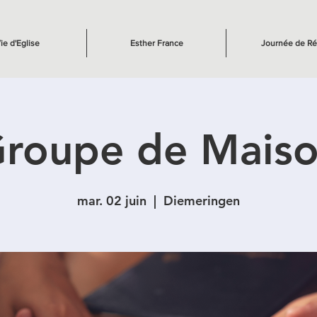
ie d'Eglise
Esther France
Journée de Ré
roupe de Mais
mar. 02 juin
  |  
Diemeringen