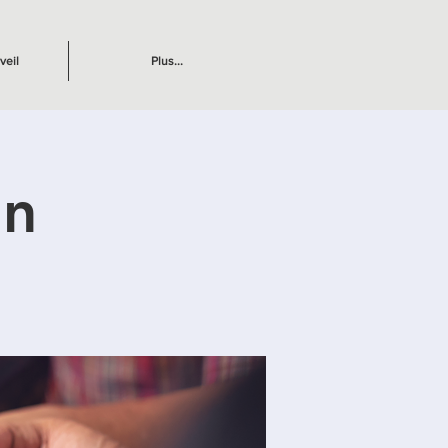
veil
Plus...
on