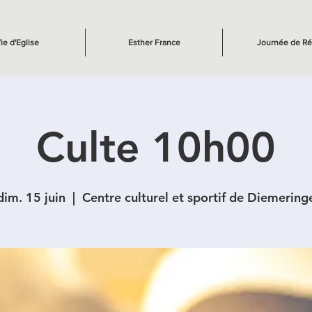
ie d'Eglise
Esther France
Journée de Ré
Culte 10h00
dim. 15 juin
  |  
Centre culturel et sportif de Diemering