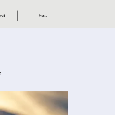
veil
Plus...
e