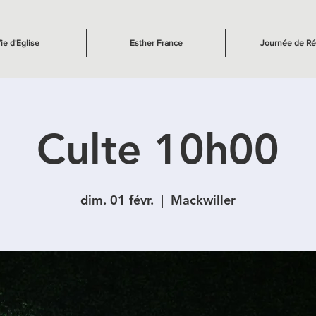
ie d'Eglise
Esther France
Journée de Ré
Culte 10h00
dim. 01 févr.
  |  
Mackwiller