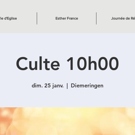
ie d'Eglise
Esther France
Journée de Ré
Culte 10h00
dim. 25 janv.
  |  
Diemeringen