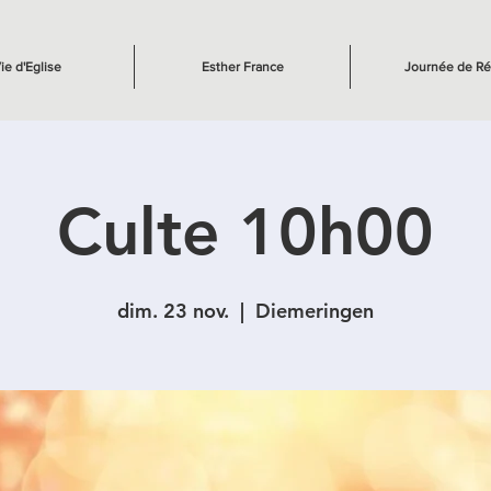
ie d'Eglise
Esther France
Journée de Ré
Culte 10h00
dim. 23 nov.
  |  
Diemeringen